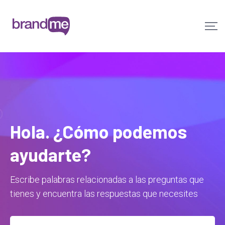
Hola. ¿Cómo podemos
ayudarte?
Escribe palabras relacionadas a las preguntas que
tienes y encuentra las respuestas que necesites